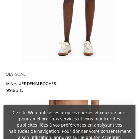
DESIGUAL
MINI-JUPE DENIM POCHES
Prix
99,95 €
Ce site Web utilise ses propres cookies et ceux de tiers
pour améliorer nos services et vous montrer des
publicités liées à vos préférences en analysant vos
habitudes de navigation. Pour donner votre consentement
à son utilisation, appuyez sur le bouton Accepter.