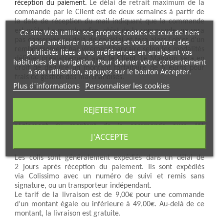
Le délai de retrait maximum de la 
réception du paiement. 
commande par le Client est de deux semaines à partir de 
la date de réception du mail indiquant que la commande 
est prête. La marchandise, objet de la commande, ne sera 
Ce site Web utilise ses propres cookies et ceux de tiers
pas conservée au-delà de ce délai et fera alors l'objet d'un 
pour améliorer nos services et vous montrer des
remboursement par virement bancaire selon les modalités 
publicités liées à vos préférences en analysant vos
définies préalablement avec le Client. Le Magasin sera en 
habitudes de navigation. Pour donner votre consentement
droit de déduire un montant forfaitaire de 5 euros pour 
à son utilisation, appuyez sur le bouton Accepter.
frais de gestion des marchandises.
Plus d'informations
Personnaliser les cookies
2 - Livraison
REJETER TOUT
La livraison des articles interviendra après que le 
règlement du montant de la commande aura été 
J'ACCEPTE
enregistré. 
La livraison est disponible sur toute l'île de La 
Réunion. 
Les colis sont généralement expédiés dans un délai de 
2 jours après réception du paiement. Ils sont expédiés 
via Colissimo avec un numéro de suivi et remis sans 
signature, ou un transporteur indépendant.
Le tarif de la livraison est de 9,00€ pour une commande 
d’un montant égale ou inférieure à 49,00€. Au-delà de ce 
montant, la livraison est gratuite.