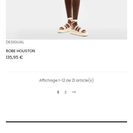
DESIGUAL
ROBE HOUSTON
Prix
135,95 €
Affichage 1-12 de 21 article(s)
1
2