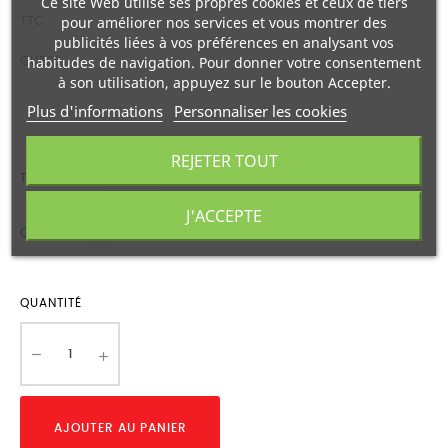
Ce site Web utilise ses propres cookies et ceux de tiers
pour améliorer nos services et vous montrer des
TTC
publicités liées à vos préférences en analysant vos
habitudes de navigation. Pour donner votre consentement
GUESS
à son utilisation, appuyez sur le bouton Accepter.
Plus d'informations
Personnaliser les cookies
REJETER TOUT
TAILLE
J'ACCEPTE
P55Z
COULEUR
QUANTITÉ
AJOUTER AU PANIER