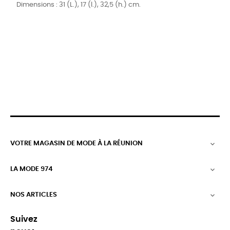
Dimensions : 31 (L.), 17 (l.), 32,5 (h.) cm.
VOTRE MAGASIN DE MODE À LA RÉUNION

LA MODE 974

NOS ARTICLES

Suivez