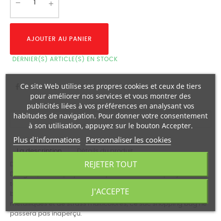
AJOUTER AU PANIER
DERNIER(S) ARTICLE(S) EN STOCK
Ce site Web utilise ses propres cookies et ceux de tiers
pour améliorer nos services et vous montrer des
publicités liées à vos préférences en analysant vos
habitudes de navigation. Pour donner votre consentement
à son utilisation, appuyez sur le bouton Accepter.
Plus d'informations
Personnaliser les cookies
La description
Détails du produit
REJETER TOUT
Découvrez le Sac Shopping Bag Broderies de la marque
Desigual, un sac polyvalent et plein de couleurs qui ajoute une
touche boho à votre style. Avec ses frises boho colorées
J'ACCEPTE
brodées, agrémentées de petits miroirs ronds, de perles
métalliques et de strass multicolores, ce sac shopping bag ne
passera pas inaperçu.