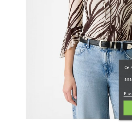
Ce 
ana
Plu