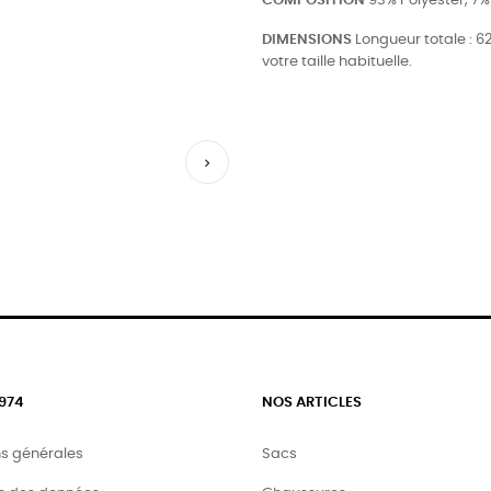
COMPOSITION
93% Polyester, 7%
DIMENSIONS
Longueur totale : 62
votre taille habituelle.

974
NOS ARTICLES
ns générales
Sacs