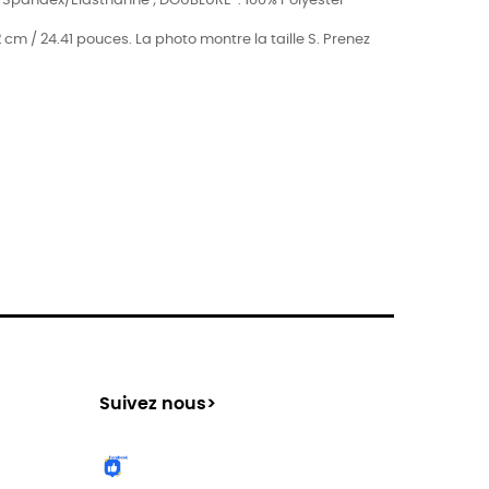
 Spandex/Élasthanne ; DOUBLURE : 100% Polyester
 cm / 24.41 pouces. La photo montre la taille S. Prenez
Suivez nous>