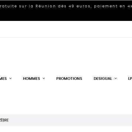
gratuite sur la Réunion dès 49 euros, paiement en 4x
MES
HOMMES
PROMOTIONS
DESIGUAL
L
ZÈBRE