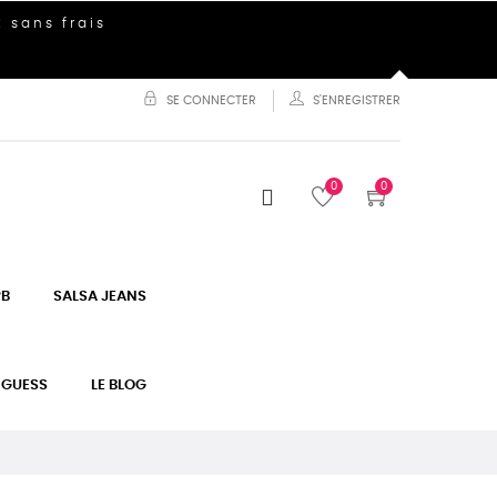
 sans frais
SE CONNECTER
S'ENREGISTRER
0
0
PB
SALSA JEANS
GUESS
LE BLOG