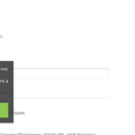
CK
 nos
nt à
produit
e.
.
s élastiqués.