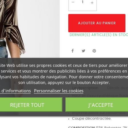
AJOUTER AU PANIER
DERNIER(S) ARTICLE(S) EN STO
site Web utilise ses propres cookies et ceux de tiers pour améliorer
services et vous montrer des publicités liées à vos préférences en
lysant vos habitudes de navigation. Pour donner votre consenteme
son utilisation, appuyez sur le bouton Accepter.
La description
Détails du 
s d'informations
Personnaliser les cookies
Haut en tissu synthétique fluid
Encolure ronde avec fente en V
REJETER TOUT
J'ACCEPTE
Manches longues avec poignet
Imprimé zèbre sur l'ensemble.
Coupe décontractée.